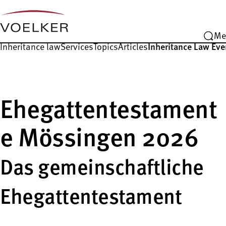
Me
Inheritance law
Services
Topics
Articles
Inheritance Law Eve
Ehegattentestament
e Mössingen 2026
Das gemeinschaftliche
Ehegattentestament