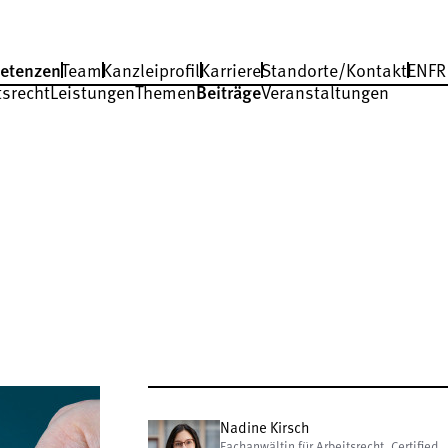
etenzen
Team
Kanzleiprofil
Karriere
Standorte/Kontakt
EN
FR
tsrecht
Leistungen
Themen
Beiträge
Veranstaltungen
Nadine Kirsch
Fachanwältin für Arbeitsrecht, Certified