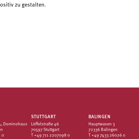
sitiv zu gestalten.
STUTTGART
BALINGEN
4, Dominohaus
Löffelstraße 46
Hauptwasen 3
en
70597 Stuttgart
72336 Balingen
 0
T
+49 711 2207098 0
T
+49 7433 26026 0