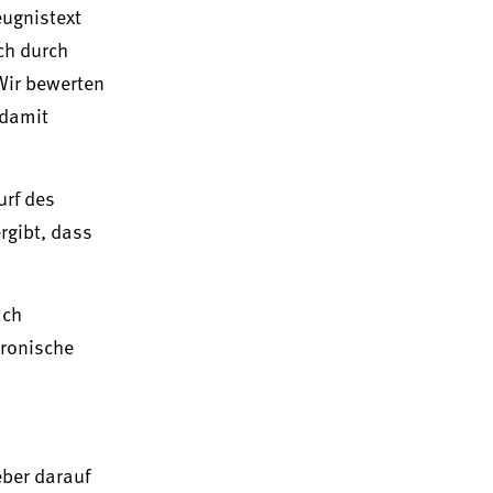
eugnistext
ch durch
Wir bewerten
 damit
urf des
rgibt, dass
ach
ironische
eber darauf