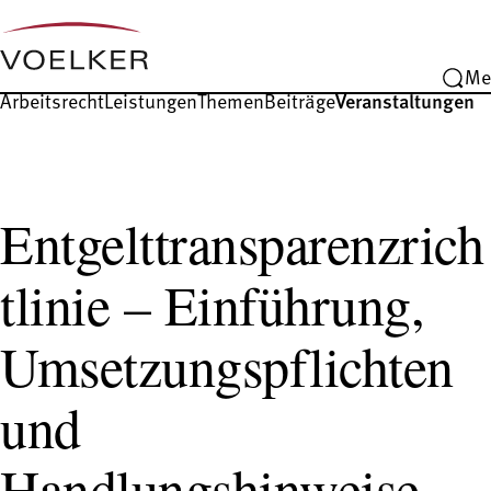
Me
Arbeitsrecht
Leistungen
Themen
Beiträge
Veranstaltungen
Entgelttransparenzrich
tlinie – Einführung,
Umsetzungspflichten
und
Handlungshinweise