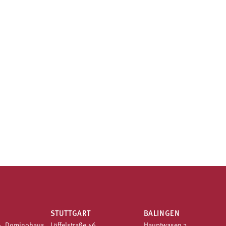
STUTTGART
BALINGEN
4, Dominohaus
Löffelstraße 46
Hauptwasen 3