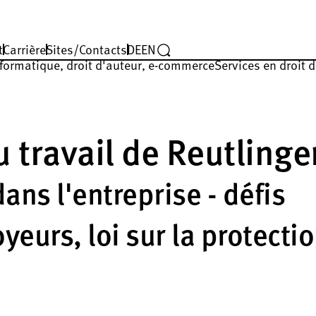
t
Carrière
Sites/Contacts
DE
EN
nformatique, droit d'auteur, e-commerce
Services en droit 
 travail de Reutlinge
ans l'entreprise - défis
yeurs, loi sur la protecti