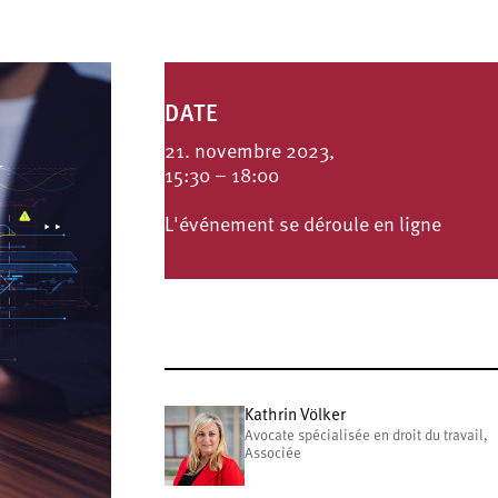
DATE
21. novembre 2023,
15:30 – 18:00
L'événement se déroule en ligne
Kathrin Völker
Avocate spécialisée en droit du travail,
Associée