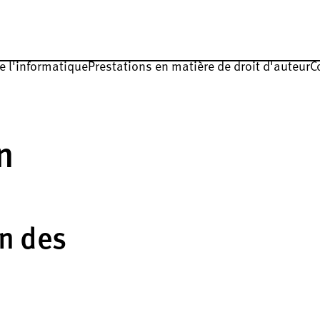
de l'informatique
Prestations en matière de droit d'auteur
C
n
on des