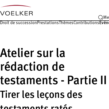
Me
Droit de succession
Prestations
Thèmes
Contributions
Évén
Atelier sur la
rédaction de
testaments - Partie II
Tirer les leçons des