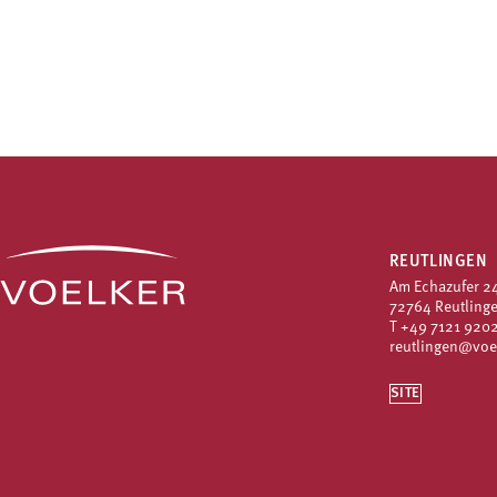
REUTLINGEN
Am Echazufer 2
72764 Reutling
T
+49 7121 9202
reutlingen@voe
SITE