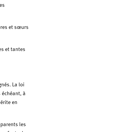
Les
ères et sœurs
es et tantes
nés. La loi
s échéant, à
érite en
 parents les