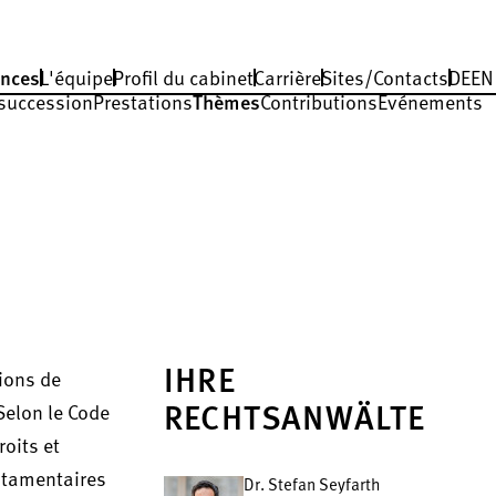
nces
L'équipe
Profil du cabinet
Carrière
Sites/Contacts
DE
EN
 succession
Prestations
Thèmes
Contributions
Événements
IHRE
ions de
Selon le Code
RECHTSANWÄLTE
roits et
estamentaires
Dr. Stefan Seyfarth