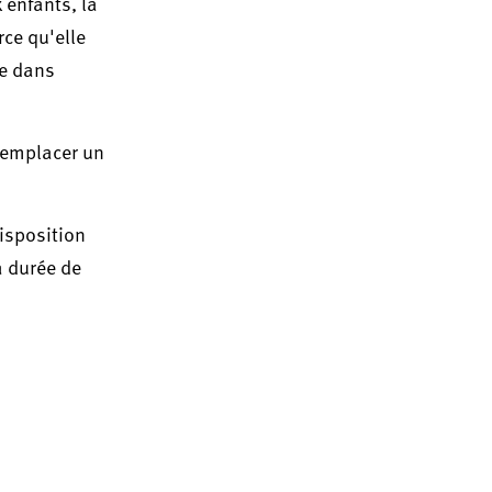
 enfants, la
rce qu'elle
te dans
 remplacer un
isposition
a durée de