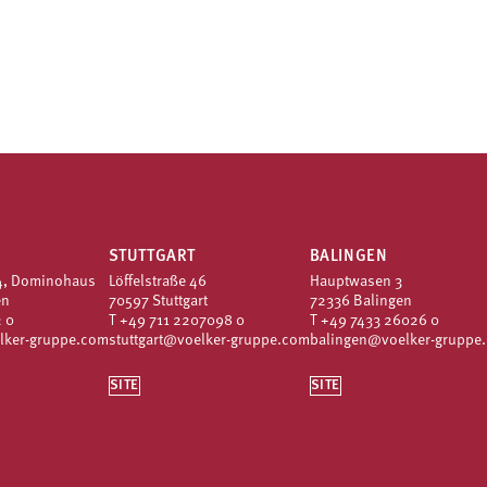
STUTTGART
BALINGEN
4, Dominohaus
Löffelstraße 46
Hauptwasen 3
en
70597 Stuttgart
72336 Balingen
 0
T
+49 711 2207098 0
T
+49 7433 26026 0
lker-gruppe.com
stuttgart@voelker-gruppe.com
balingen@voelker-gruppe
SITE
SITE