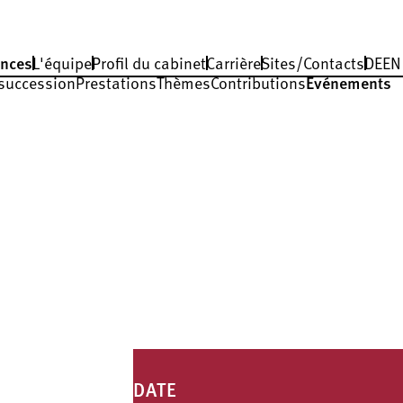
nces
L'équipe
Profil du cabinet
Carrière
Sites/Contacts
DE
EN
 succession
Prestations
Thèmes
Contributions
Événements
DATE