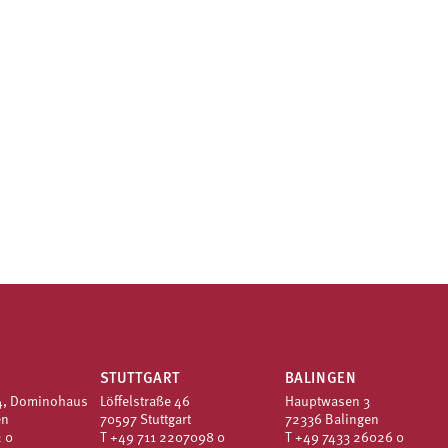
STUTTGART
BALINGEN
4, Dominohaus
Löffelstraße 46
Hauptwasen 3
en
70597 Stuttgart
72336 Balingen
 0
T
+49 711 2207098 0
T
+49 7433 26026 0