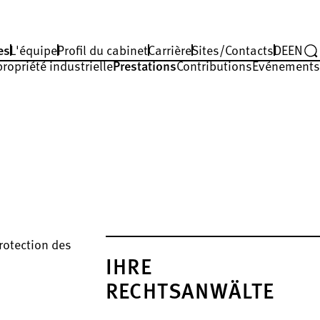
es
L'équipe
Profil du cabinet
Carrière
Sites/Contacts
DE
EN
propriété industrielle
Prestations
Contributions
Événements
rotection des
IHRE
RECHTSANWÄLTE