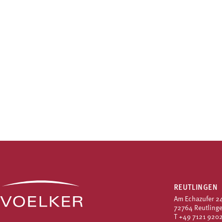
REUTLINGEN
Am Echazufer 2
72764 Reutling
T
+49 7121 9202