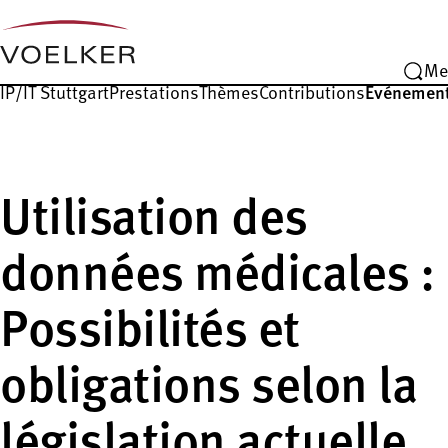
Me
IP/IT Stuttgart
Prestations
Thèmes
Contributions
Événemen
Utilisation des
données médicales :
Possibilités et
obligations selon la
législation actuelle