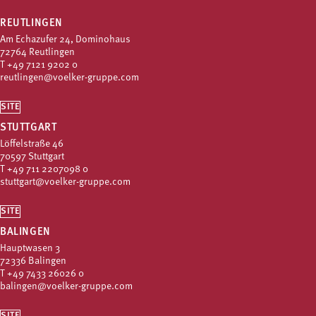
REUTLINGEN
Am Echazufer 24, Dominohaus
72764 Reutlingen
T
+49 7121 9202 0
reutlingen@voelker-gruppe.com
SITE
STUTTGART
Löffelstraße 46
70597 Stuttgart
T
+49 711 2207098 0
stuttgart@voelker-gruppe.com
SITE
BALINGEN
Hauptwasen 3
72336 Balingen
T
+49 7433 26026 0
balingen@voelker-gruppe.com
SITE