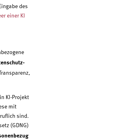
 Eingabe des
er einer KI
enbezogene
tenschutz-
Transparenz,
n KI-Projekt
iese mit
uflich sind.
setz (GDNG)
ersonenbezug