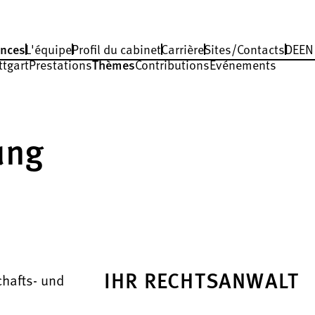
nces
L'équipe
Profil du cabinet
Carrière
Sites/Contacts
DE
EN
ttgart
Prestations
Thèmes
Contributions
Événements
ung
IHR RECHTSANWALT
chafts- und