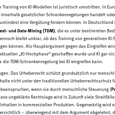
raining von KI-Modellen ist juristisch umstritten. In Eur
g innerhalb gesetzlicher Schrankenregelungen handelt ode
umindest eine Vergütung fordern können. In Deutschland 
ext- und Data-Mining (TDM)
, die es unter bestimmten Be
ennoch bleibt unklar, ob das Training von generativen KI
angen können. Als Hauptargument gegen das Eingreifen wir
aktuellen „KI-Hochphase“ geschaffen wurde und KI gar nich
s die TDM-Schrankenregelung bei KI eingreifen kann.
ragen. Das Urheberrecht schützt grundsätzlich nur menschl
halte nicht unter den traditionellen Urheberrechtsschutz f
P
te beanspruchen, wenn sie durch menschliche Steuerung (
se ungeklärte Rechtslage wird in Zukunft viele Streitfälle
 Inhalten in kommerziellen Produkten. Gegenwärtig wird e
 ersichtlich – überwiegend mit dem Argument abgelehnt, 