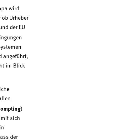
opa wird
r ob Urheber
und der EU
dingungen
-Systemen
d angeführt,
t im Blick
iche
allen.
rompting
)
 mit sich
in
dass der