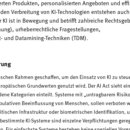
rten Produkten, personalisierten Angeboten und effi
nden Verbreitung von KI-Technologien entstehen auc
 KI ist in Bewegung und betrifft zahlreiche Rechtsgeb
nung), urheberrechtliche Fragestellungen,
t- und Datamining-Techniken (TDM).
rung
ischen Rahmen geschaffen, um den Einsatz von KI zu steu
uropäischen Grundwerten genutzt wird. Der AI Act sieht ei
edene Kategorien einteilt. Systeme mit „untragbarem Risiko
ulativen Beeinflussung von Menschen, sollen verboten w
ischen Infrastruktur oder biometrischen Identifikation, u
bestimmte KI-Systeme sind einzelne Verpflichtungen gereg
n. Für einfachste Systeme bestehen keine speziellen Vor