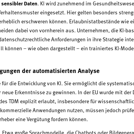
 sensibler Daten
. KI wird zunehmend im Gesundheitswese
 Verhaltensmuster eingesetzt. Hier gelten besonders streng
 erheblich erschweren können. Erlaubnistatbestände wie e
eiden dabei von vornherein aus. Unternehmen, die KI-bas
datenschutzrechtliche Anforderungen in ihre Strategie int
l können – wie oben dargestellt – ein trainiertes KI-Mode
gungen der automatisierten Analyse
 für die Entwicklung von KI. Sie ermöglicht die systematis
neue Erkenntnisse zu gewinnen. In der EU wurde mit der
es TDM explizit erlaubt, insbesondere für wissenschaftli
r kommerzielle Anwendungen nutzen, müssen jedoch prüfe
rheber eine Vergütung fordern können.
g. Etwa große Sprachmodelle, die Chatbots oder Bildgener