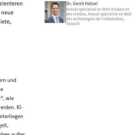
zienteren
Dr. Gerrit Hötzel
Avocat spécialisé en droit d'auteur et
h neue
des médias, Avocat spécialisé en droit
des technologies de l'information,
iete,
Associé
ern und
ne
“, wie
erden. KI-
nterliegen
elt,
gaben außer