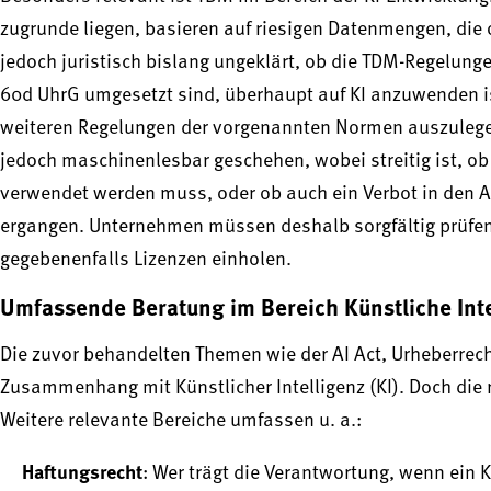
zugrunde liegen, basieren auf riesigen Datenmengen, die
jedoch juristisch bislang ungeklärt, ob die TDM-Regelung
60d UhrG umgesetzt sind, überhaupt auf KI anzuwenden ist
weiteren Regelungen der vorgenannten Normen auszulege
jedoch maschinenlesbar geschehen, wobei streitig ist, ob 
verwendet werden muss, oder ob auch ein Verbot in den A
ergangen. Unternehmen müssen deshalb sorgfältig prüfen,
gegebenenfalls Lizenzen einholen.
Umfassende Beratung im Bereich Künstliche Inte
Die zuvor behandelten Themen wie der AI Act, Urheberrech
Zusammenhang mit Künstlicher Intelligenz (KI). Doch die r
Weitere relevante Bereiche umfassen u. a.:​
Haftungsrecht
: Wer trägt die Verantwortung, wenn ein 