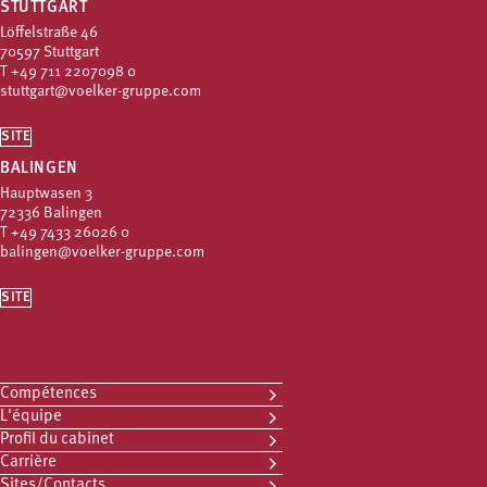
STUTTGART
Löffelstraße 46
70597 Stuttgart
T
+49 711 2207098 0
stuttgart@voelker-gruppe.com
SITE
BALINGEN
Hauptwasen 3
72336 Balingen
T
+49 7433 26026 0
balingen@voelker-gruppe.com
SITE
Compétences
L'équipe
Profil du cabinet
Carrière
Sites/Contacts