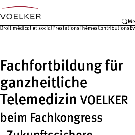
Me
Droit médical et social
Prestations
Thèmes
Contributions
É
Fachfortbildung für
ganzheitliche
Telemedizin
VOELKER
beim Fachkongress