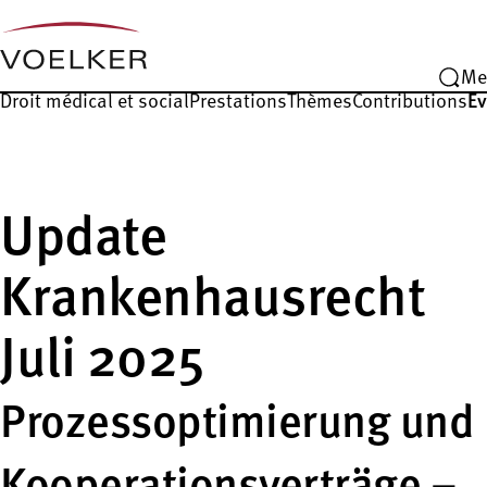
Me
Droit médical et social
Prestations
Thèmes
Contributions
É
Update
Krankenhausrecht
Juli 2025
Prozessoptimierung und