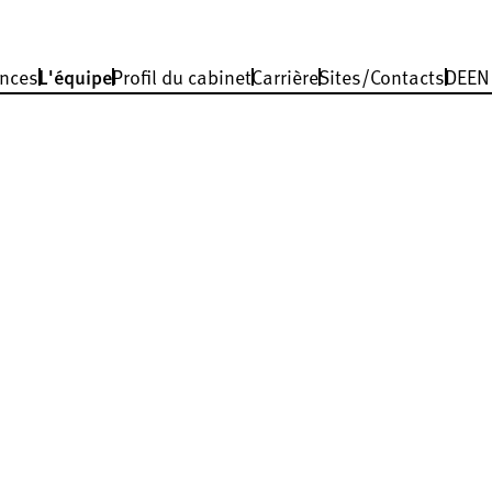
nces
L'équipe
Profil du cabinet
Carrière
Sites/Contacts
DE
EN