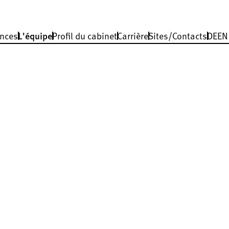
nces
L'équipe
Profil du cabinet
Carrière
Sites/Contacts
DE
EN