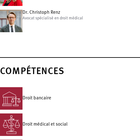
Dr. Christoph Renz
Avocat spécialisé en droit médical
COMPÉTENCES
Droit bancaire
Droit médical et social