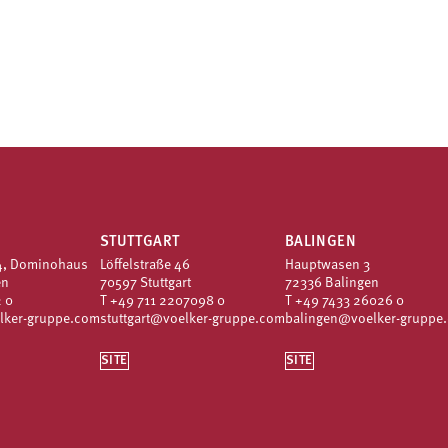
STUTTGART
BALINGEN
4, Dominohaus
Löffelstraße 46
Hauptwasen 3
en
70597 Stuttgart
72336 Balingen
 0
T
+49 711 2207098 0
T
+49 7433 26026 0
lker-gruppe.com
stuttgart@voelker-gruppe.com
balingen@voelker-gruppe
SITE
SITE