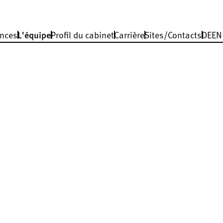
nces
L'équipe
Profil du cabinet
Carrière
Sites/Contacts
DE
EN