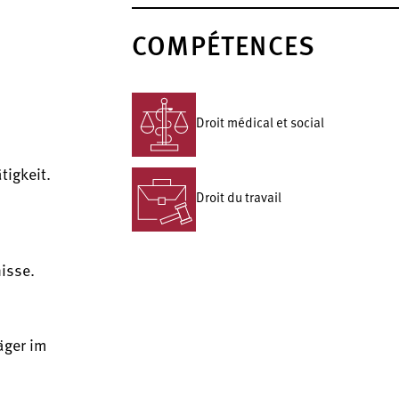
COMPÉTENCES
Droit médical et social
igkeit.
Droit du travail
isse.
äger im