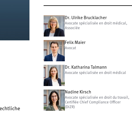
Dr. Ulrike Brucklacher
Avocate spécialisée en droit médical,
Associée
Felix Maier
Avocat
Dr. Katharina Talmann
Avocate spécialisée en droit médical
Nadine Kirsch
Avocate spécialisée en droit du travail,
Certifiée Chief Compliance Officer
(DIZR)
echtliche