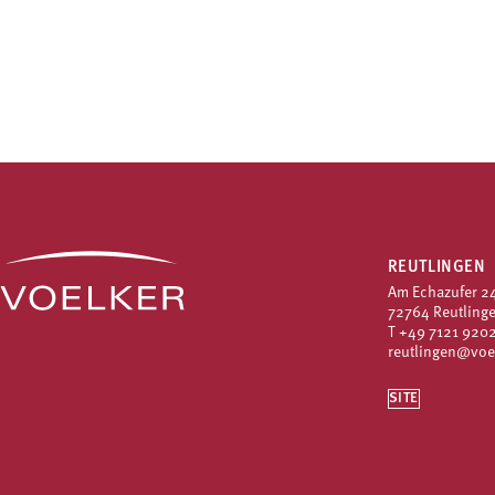
REUTLINGEN
Am Echazufer 2
72764 Reutling
T
+49 7121 9202
reutlingen@voe
SITE