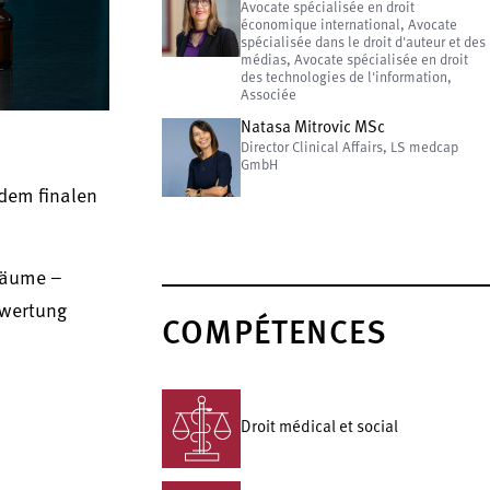
Avocate spécialisée en droit
économique international, Avocate
spécialisée dans le droit d'auteur et des
médias, Avocate spécialisée en droit
des technologies de l'information,
Associée
Natasa Mitrovic MSc
Director Clinical Affairs, LS medcap
GmbH
dem finalen
räume –
ewertung
COMPÉTENCES
Droit médical et social