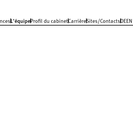
nces
L'équipe
Profil du cabinet
Carrière
Sites/Contacts
DE
EN