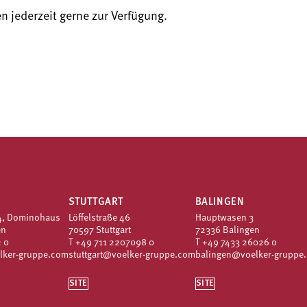
n jederzeit gerne zur Verfügung.
STUTTGART
BALINGEN
4, Dominohaus
Löffelstraße 46
Hauptwasen 3
en
70597 Stuttgart
72336 Balingen
 0
T
+49 711 2207098 0
T
+49 7433 26026 0
lker-gruppe.com
stuttgart@voelker-gruppe.com
balingen@voelker-gruppe
SITE
SITE