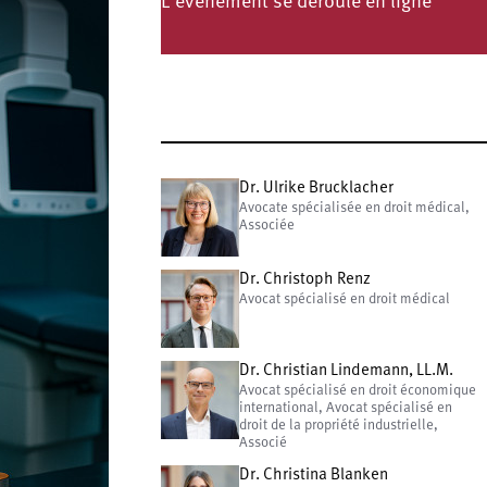
L'événement se déroule en ligne
Dr. Ulrike Brucklacher
Avocate spécialisée en droit médical,
Associée
Dr. Christoph Renz
Avocat spécialisé en droit médical
Dr. Christian Lindemann, LL.M.
Avocat spécialisé en droit économique
international, Avocat spécialisé en
droit de la propriété industrielle,
Associé
Dr. Christina Blanken