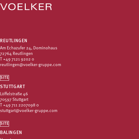
REUTLINGEN
Am Echazufer 24, Dominohaus
72764 Reutlingen
T
+49 7121 9202 0
reutlingen@voelker-gruppe.com
SITE
STUTTGART
Löffelstraße 46
70597 Stuttgart
T
+49 711 2207098 0
stuttgart@voelker-gruppe.com
SITE
BALINGEN