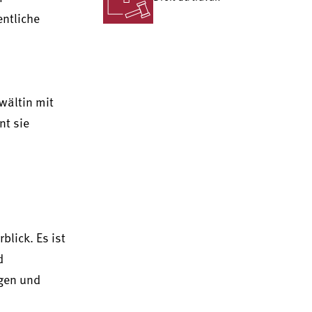
entliche
wältin mit
nt sie
blick. Es ist
d
agen und