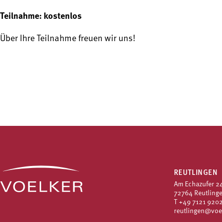
Teilnahme: kostenlos
Über Ihre Teilnahme freuen wir uns!
REUTLINGEN
Am Echazufer 2
72764 Reutling
T
+49 7121 9202
reutlingen@voe