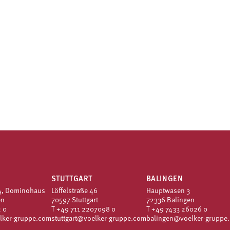
STUTTGART
BALINGEN
4, Dominohaus
Löffelstraße 46
Hauptwasen 3
en
70597 Stuttgart
72336 Balingen
 0
T
+49 711 2207098 0
T
+49 7433 26026 0
lker-gruppe.com
stuttgart@voelker-gruppe.com
balingen@voelker-gruppe