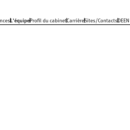
nces
L'équipe
Profil du cabinet
Carrière
Sites/Contacts
DE
EN