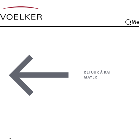
Me
RETOUR À KAI
MAYER