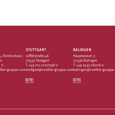
STUTTGART
BALINGEN
4, Dominohaus
Löffelstraße 46
Hauptwasen 3
en
70597 Stuttgart
72336 Balingen
 0
T
+49 711 2207098 0
T
+49 7433 26026 0
lker-gruppe.com
stuttgart@voelker-gruppe.com
balingen@voelker-gruppe
SITE
SITE