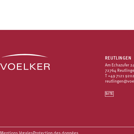
REUTLINGEN
Am Echazufer 2
72764 Reutling
T
+49 7121 9202
reutlingen@voe
SITE
Mentions légales
Protection des données