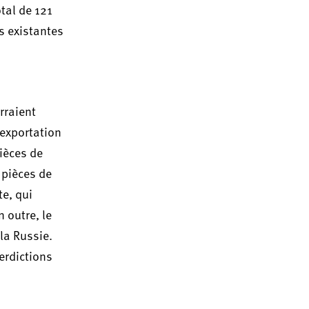
tal de 121
s existantes
rraient
'exportation
ièces de
 pièces de
te, qui
 outre, le
la Russie.
terdictions
.