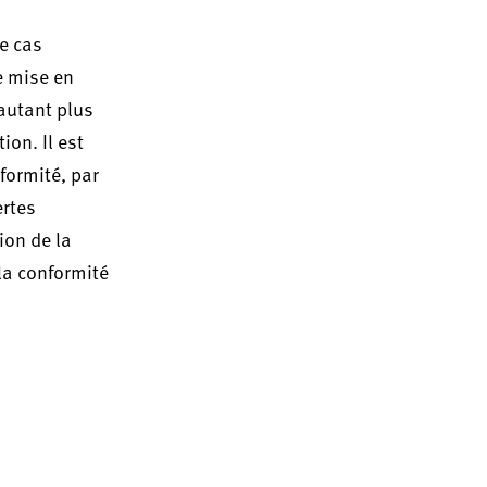
e cas
e mise en
'autant plus
ion. Il est
formité, par
ertes
ion de la
la conformité