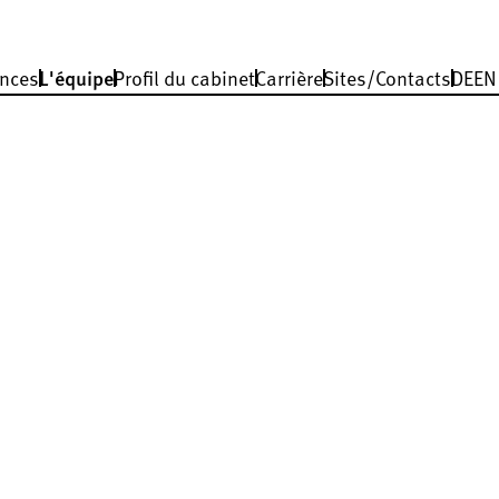
nces
L'équipe
Profil du cabinet
Carrière
Sites/Contacts
DE
EN