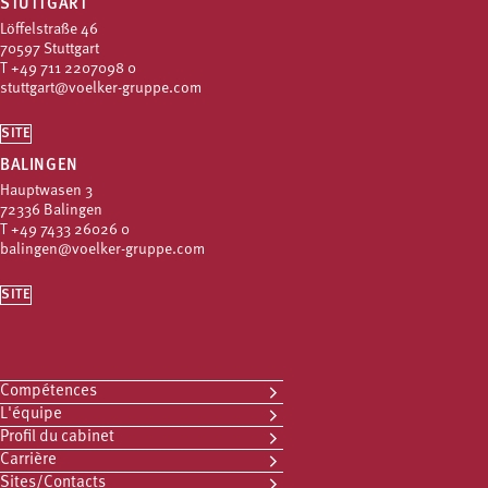
STUTTGART
Löffelstraße 46
70597 Stuttgart
T
+49 711 2207098 0
stuttgart@voelker-gruppe.com
SITE
BALINGEN
Hauptwasen 3
72336 Balingen
T
+49 7433 26026 0
balingen@voelker-gruppe.com
SITE
Compétences
L'équipe
Profil du cabinet
Carrière
Sites/Contacts