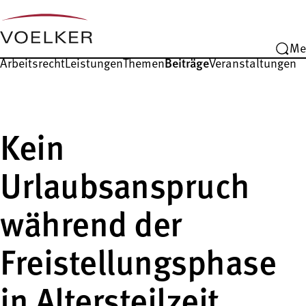
Me
Arbeitsrecht
Leistungen
Themen
Beiträge
Veranstaltungen
Kein
Urlaubsanspruch
während der
Freistellungsphase
in Altersteilzeit