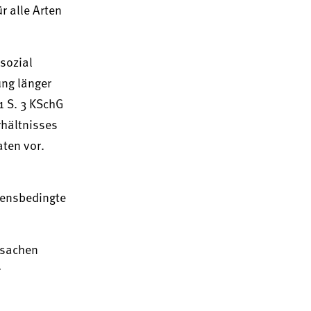
r alle Arten
sozial
ung länger
1 S. 3 KSchG
rhältnisses
aten vor.
tensbedingte
rsachen
r