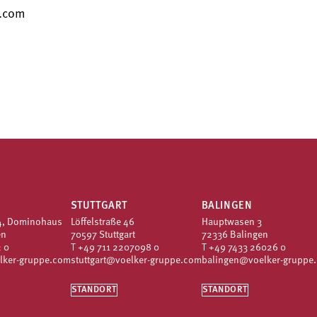
e.com
STUTTGART
BALINGEN
4, Dominohaus
Löffelstraße 46
Hauptwasen 3
en
70597 Stuttgart
72336 Balingen
 0
T
+49 711 2207098 0
T
+49 7433 26026 0
lker-gruppe.com
stuttgart@voelker-gruppe.com
balingen@voelker-gruppe
STANDORT
STANDORT