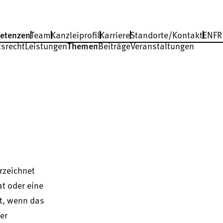
etenzen
Team
Kanzleiprofil
Karriere
Standorte/Kontakt
EN
FR
tsrecht
Leistungen
Themen
Beiträge
Veranstaltungen
rzeichnet
at oder eine
st, wenn das
er