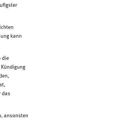
ufigster
ichten
hnung kann
 die
e Kündigung
den,
at,
r das
n, ansonsten