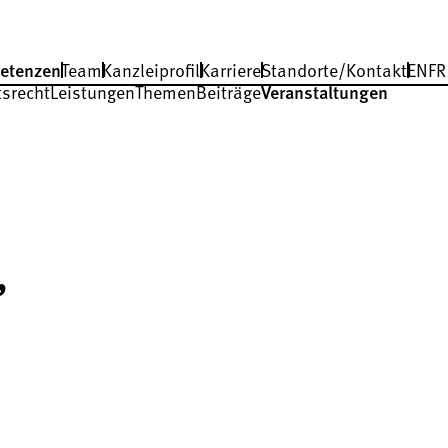
etenzen
Team
Kanzleiprofil
Karriere
Standorte/Kontakt
EN
FR
tsrecht
Leistungen
Themen
Beiträge
Veranstaltungen
,