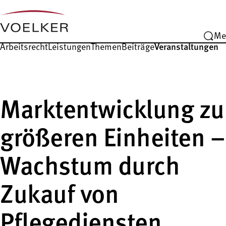
Me
Arbeitsrecht
Leistungen
Themen
Beiträge
Veranstaltungen
Marktentwicklung zu
größeren Einheiten –
Wachstum durch
Zukauf von
Pflegediensten