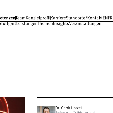
etenzen
Team
Kanzleiprofil
Karriere
Standorte/Kontakt
EN
FR
Stuttgart
Leistungen
Themen
Insights
Veranstaltungen
Dr. Gerrit Hötzel
Fachanwalt für Urheber- und