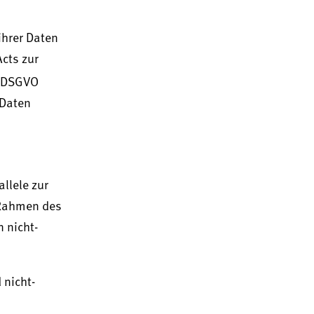
ihrer Daten
Acts zur
er DSGVO
 Daten
llele zur
 Rahmen des
 nicht-
 nicht-