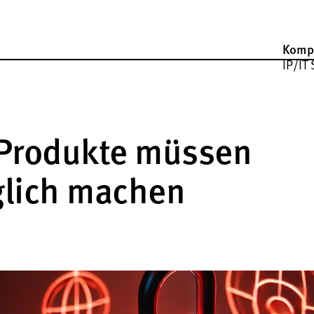
Komp
IP/IT 
e Produkte müssen
glich machen