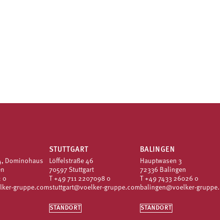
STUTTGART
BALINGEN
4, Dominohaus
Löffelstraße 46
Hauptwasen 3
en
70597 Stuttgart
72336 Balingen
 0
T
+49 711 2207098 0
T
+49 7433 26026 0
lker-gruppe.com
stuttgart@voelker-gruppe.com
balingen@voelker-gruppe
STANDORT
STANDORT