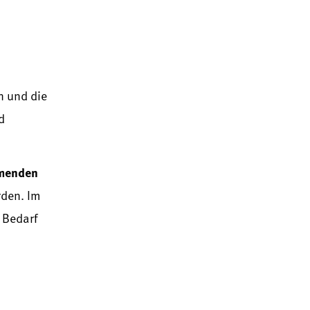
n und die
d
mmenden
den. Im
 Bedarf