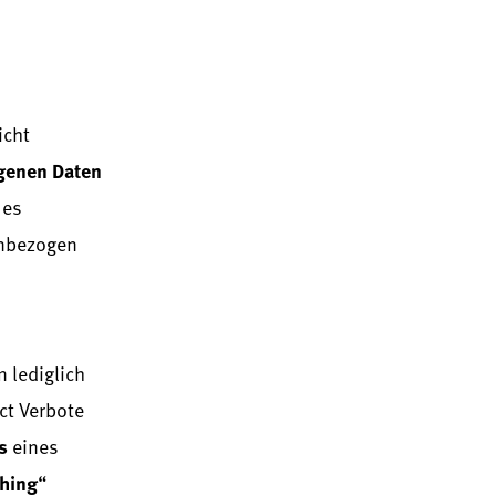
icht
genen Daten
 es
enbezogen
 lediglich
ct Verbote
s
eines
ching
“