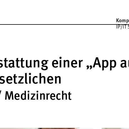
Komp
IP/IT 
stattung einer „App a
setzlichen
/ Medizinrecht