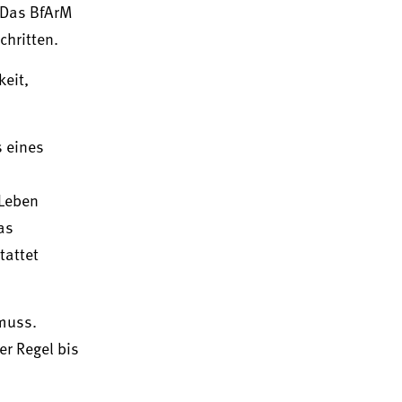
 Das BfArM
chritten.
keit,
s eines
 Leben
as
tattet
 muss.
r Regel bis