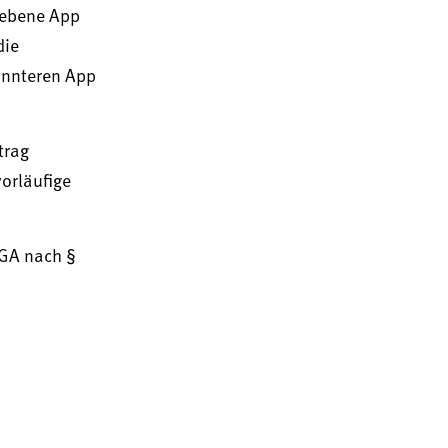
iebene App
die
annteren App
trag
orläufige
iGA nach §