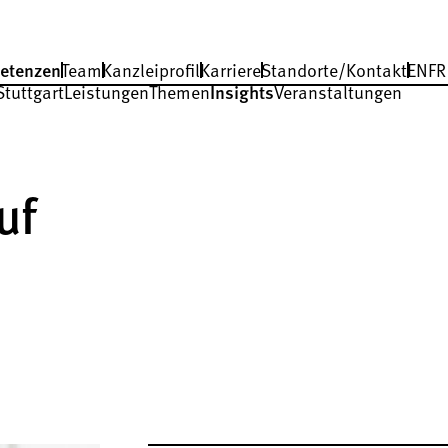
etenzen
Team
Kanzleiprofil
Karriere
Standorte/Kontakt
EN
FR
Stuttgart
Leistungen
Themen
Insights
Veranstaltungen
uf