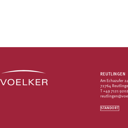
REUTLINGEN
Am Echazufer 2
72764 Reutling
T
+49 7121 9202
reutlingen@voe
STANDORT