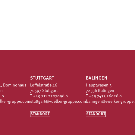
STUTTGART
BALINGEN
4, Dominohaus
Löffelstraße 46
Hauptwasen 3
en
70597 Stuttgart
72336 Balingen
 0
T
+49 711 2207098 0
T
+49 7433 26026 0
lker-gruppe.com
stuttgart@voelker-gruppe.com
balingen@voelker-gruppe
STANDORT
STANDORT