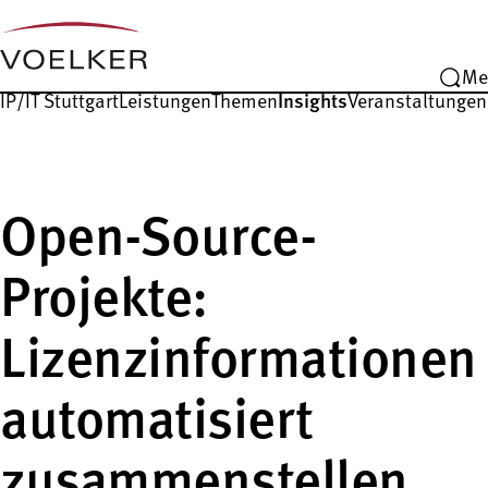
Me
IP/IT Stuttgart
Leistungen
Themen
Insights
Veranstaltungen
Open-Source-
Projekte:
Lizenzinformationen
automatisiert
zusammenstellen