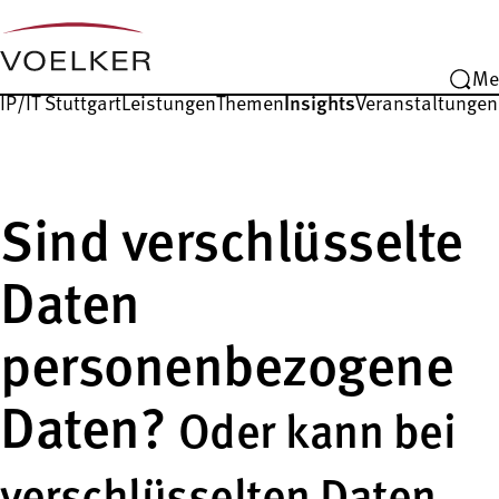
Me
IP/IT Stuttgart
Leistungen
Themen
Insights
Veranstaltungen
Sind verschlüsselte
Daten
personenbezogene
Daten?
Oder kann bei