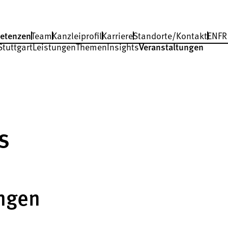
etenzen
Team
Kanzleiprofil
Karriere
Standorte/Kontakt
EN
FR
Stuttgart
Leistungen
Themen
Insights
Veranstaltungen
s
ngen