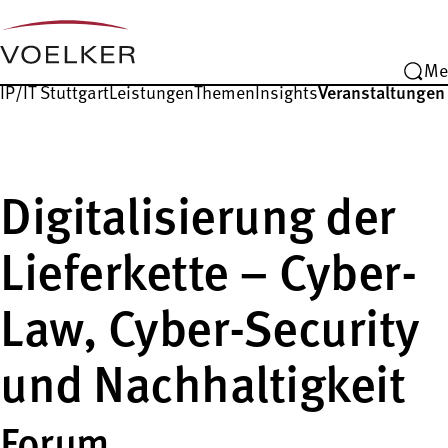
Me
IP/IT Stuttgart
Leistungen
Themen
Insights
Veranstaltungen
Digitalisierung der
Lieferkette – Cyber-
Law, Cyber-Security
und Nachhaltigkeit
Forum