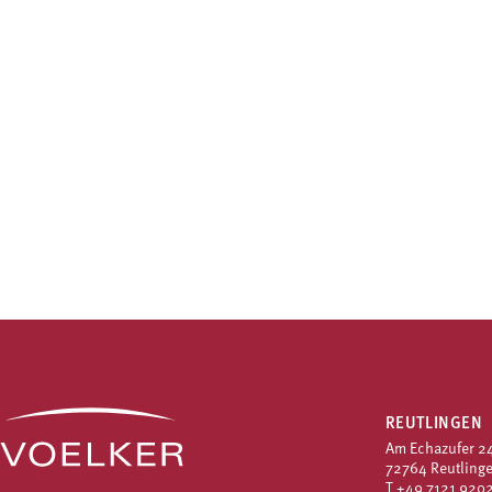
REUTLINGEN
Am Echazufer 2
72764 Reutling
T
+49 7121 9202