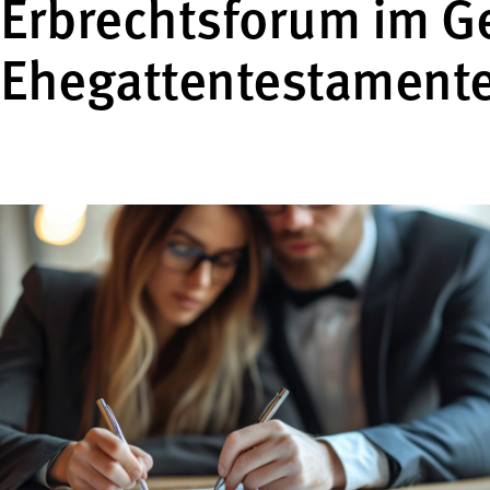
Erbrechtsforum im G
Ehegattentestament