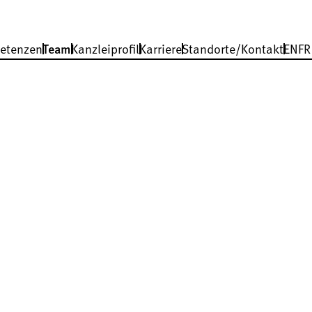
etenzen
Team
Kanzleiprofil
Karriere
Standorte/Kontakt
EN
FR