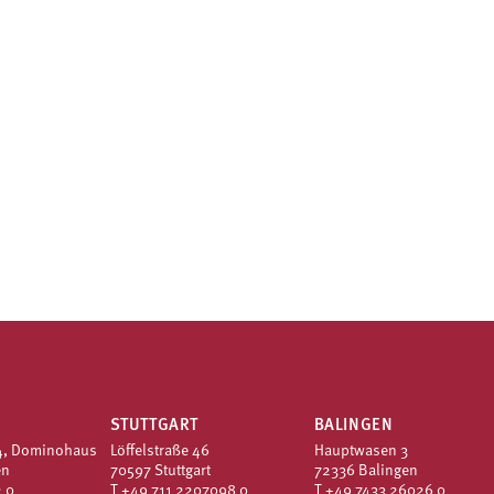
STUTTGART
BALINGEN
4, Dominohaus
Löffelstraße 46
Hauptwasen 3
en
70597 Stuttgart
72336 Balingen
 0
T
+49 711 2207098 0
T
+49 7433 26026 0