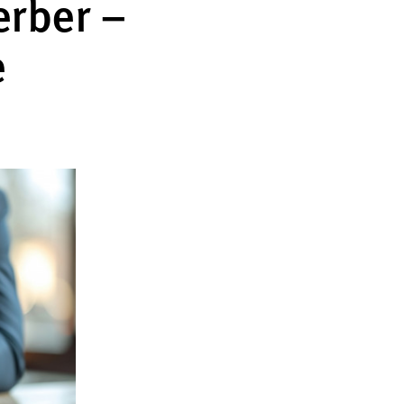
erber –
e