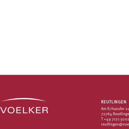
REUTLINGEN
Am Echazufer 2
72764 Reutling
T
+49 7121 9202
reutlingen@voe