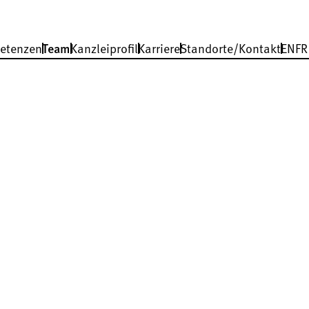
etenzen
Team
Kanzleiprofil
Karriere
Standorte/Kontakt
EN
FR