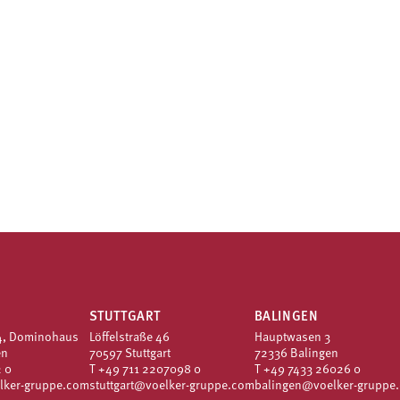
STUTTGART
BALINGEN
4, Dominohaus
Löffelstraße 46
Hauptwasen 3
en
70597 Stuttgart
72336 Balingen
 0
T
+49 711 2207098 0
T
+49 7433 26026 0
lker-gruppe.com
stuttgart@voelker-gruppe.com
balingen@voelker-gruppe