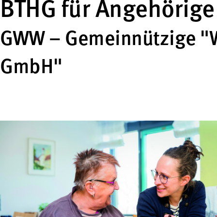
BTHG für Angehörig
GWW – Gemeinnützige "W
GmbH"