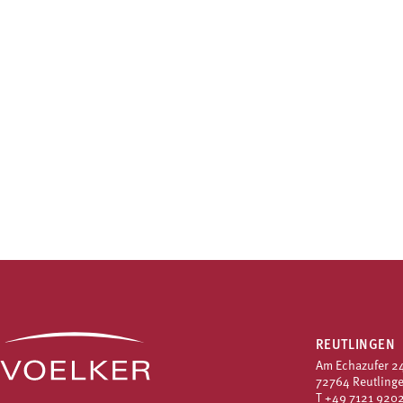
REUTLINGEN
Am Echazufer 2
72764 Reutling
T
+49 7121 9202