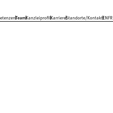
etenzen
Team
Kanzleiprofil
Karriere
Standorte/Kontakt
EN
FR