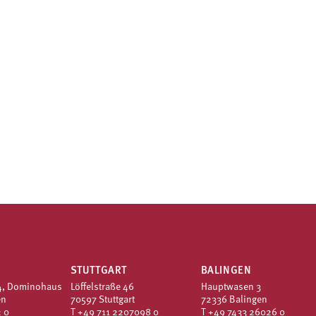
STUTTGART
BALINGEN
4, Dominohaus
Löffelstraße 46
Hauptwasen 3
en
70597 Stuttgart
72336 Balingen
 0
T
+49 711 2207098 0
T
+49 7433 26026 0