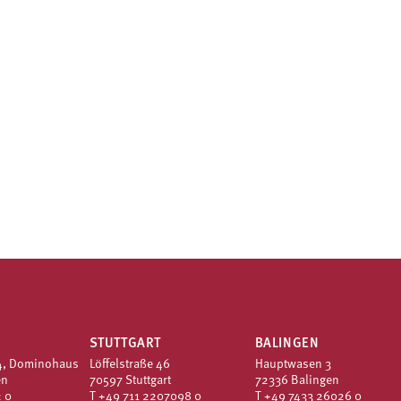
STUTTGART
BALINGEN
4, Dominohaus
Löffelstraße 46
Hauptwasen 3
en
70597 Stuttgart
72336 Balingen
 0
T
+49 711 2207098 0
T
+49 7433 26026 0