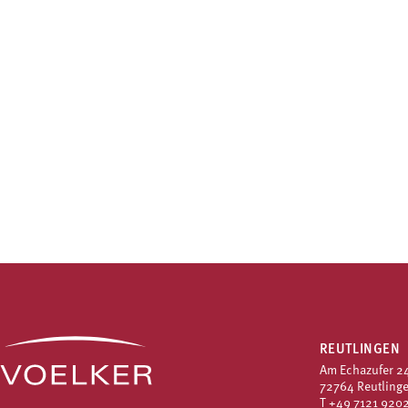
REUTLINGEN
Am Echazufer 2
72764 Reutling
T
+49 7121 9202