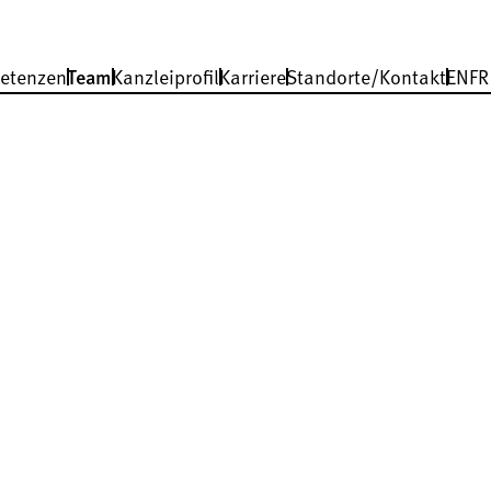
etenzen
Team
Kanzleiprofil
Karriere
Standorte/Kontakt
EN
FR