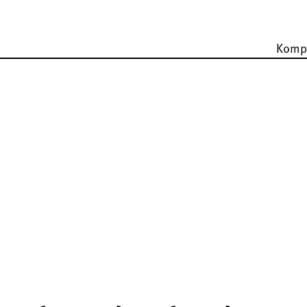
Komp
R