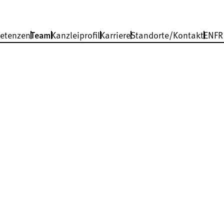
etenzen
Team
Kanzleiprofil
Karriere
Standorte/Kontakt
EN
FR