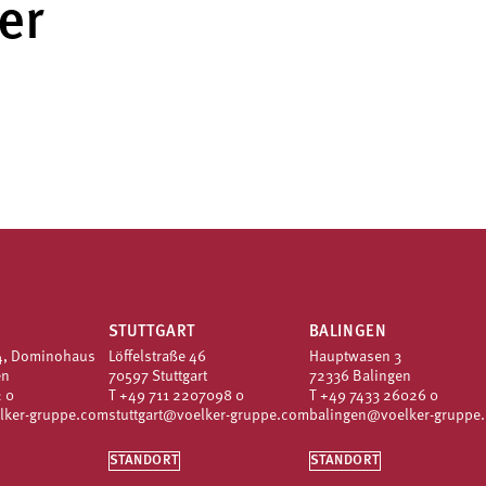
er
STUTTGART
BALINGEN
4, Dominohaus
Löffelstraße 46
Hauptwasen 3
en
70597 Stuttgart
72336 Balingen
 0
T
+49 711 2207098 0
T
+49 7433 26026 0
lker-gruppe.com
stuttgart@voelker-gruppe.com
balingen@voelker-gruppe
STANDORT
STANDORT