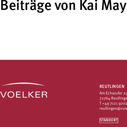
Beiträge von Kai May
REUTLINGEN
Am Echazufer 2
72764 Reutling
T
+49 7121 9202
reutlingen@voe
STANDORT