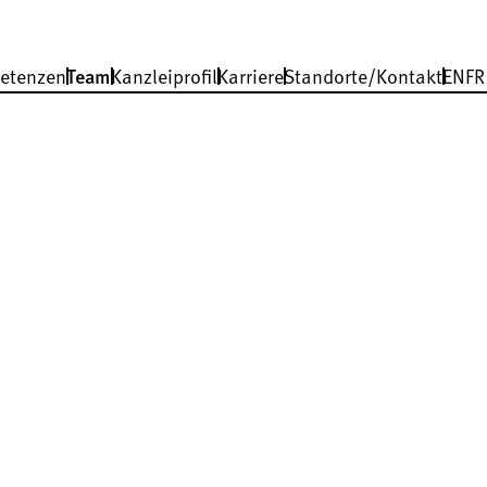
etenzen
Team
Kanzleiprofil
Karriere
Standorte/Kontakt
EN
FR