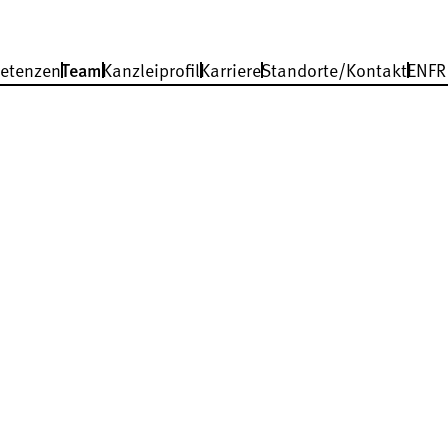
etenzen
Team
Kanzleiprofil
Karriere
Standorte/Kontakt
EN
FR