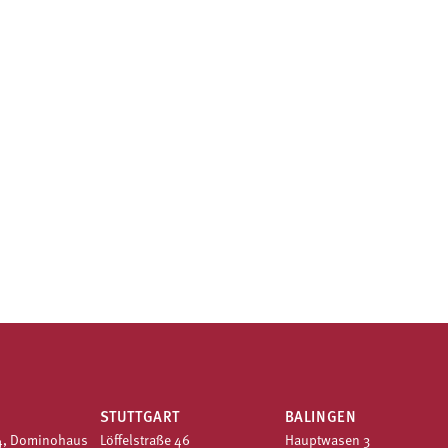
STUTTGART
BALINGEN
4, Dominohaus
Löffelstraße 46
Hauptwasen 3