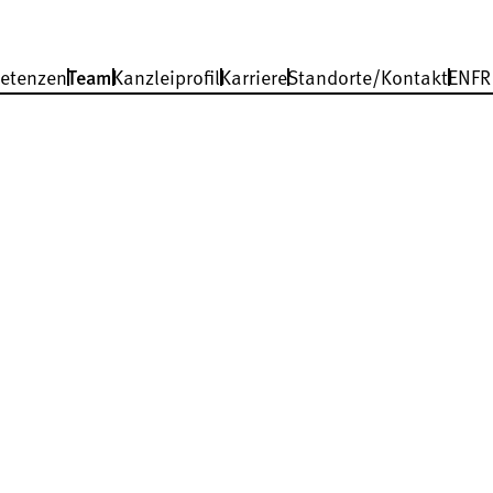
etenzen
Team
Kanzleiprofil
Karriere
Standorte/Kontakt
EN
FR