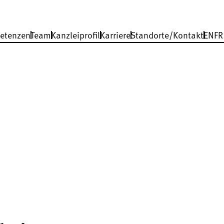
etenzen
Team
Kanzleiprofil
Karriere
Standorte/Kontakt
EN
FR