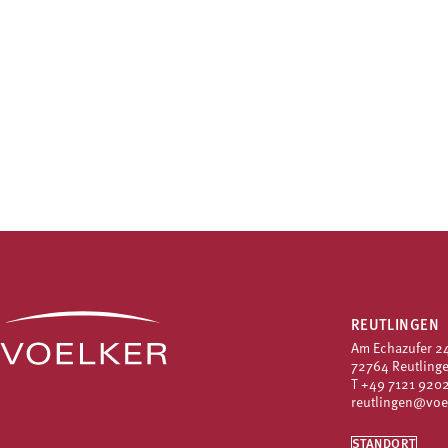
REUTLINGEN
Am Echazufer 2
72764 Reutling
T
+49 7121 9202
reutlingen@voe
STANDORT