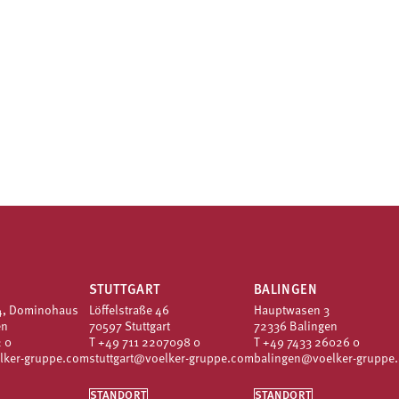
STUTTGART
BALINGEN
4, Dominohaus
Löffelstraße 46
Hauptwasen 3
en
70597 Stuttgart
72336 Balingen
 0
T
+49 711 2207098 0
T
+49 7433 26026 0
lker-gruppe.com
stuttgart@voelker-gruppe.com
balingen@voelker-gruppe
STANDORT
STANDORT