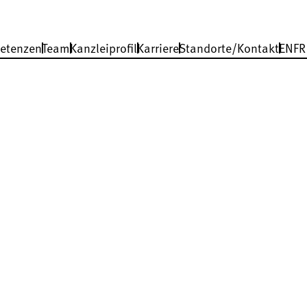
etenzen
Team
Kanzleiprofil
Karriere
Standorte/Kontakt
EN
FR