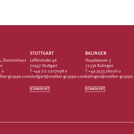
STUTTGART
BALINGEN
4, Dominohaus
Löffelstraße 46
Hauptwasen 3
en
70597 Stuttgart
72336 Balingen
 0
T
+49 711 2207098 0
T
+49 7433 26026 0
lker-gruppe.com
stuttgart@voelker-gruppe.com
balingen@voelker-gruppe
STANDORT
STANDORT