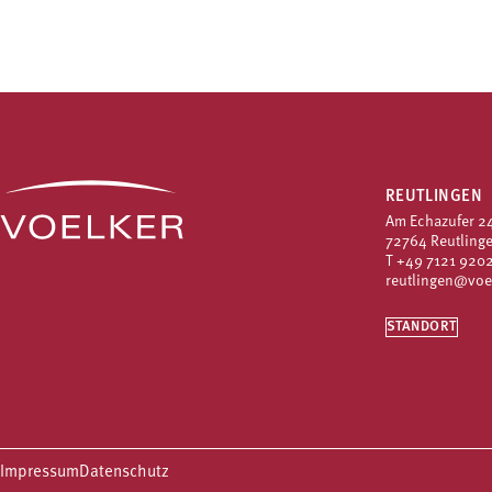
REUTLINGEN
Am Echazufer 2
72764 Reutling
T
+49 7121 9202
reutlingen@voe
STANDORT
Impressum
Datenschutz