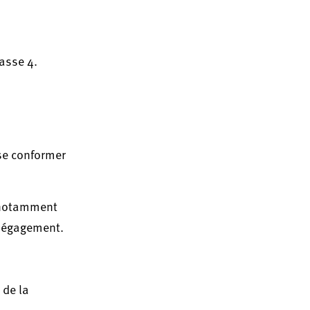
asse 4.
 se conformer
, notamment
 dégagement.
 de la