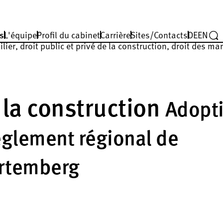
s
L'équipe
Profil du cabinet
Carrière
Sites/Contacts
DE
EN
lier, droit public et privé de la construction, droit des ma
r la construction
Adopt
èglement régional de
urtemberg