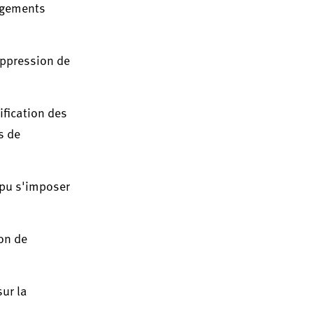
logements
uppression de
fication des
s de
 pu s'imposer
on de
sur la