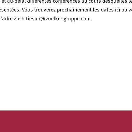
 et au-delà, différentes conférences au cours desquelles l
ésentées. Vous trouverez prochainement les dates ici ou 
à l'adresse h.tiesler@voelker-gruppe.com.