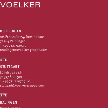
REUTLINGEN
Am Echazufer 24, Dominohaus
72764 Reutlingen
T
+49 7121 9202 0
reutlingen@voelker-gruppe.com
SITE
STUTTGART
Löffelstraße 46
70597 Stuttgart
T
+49 711 2207098 0
stuttgart@voelker-gruppe.com
SITE
BALINGEN