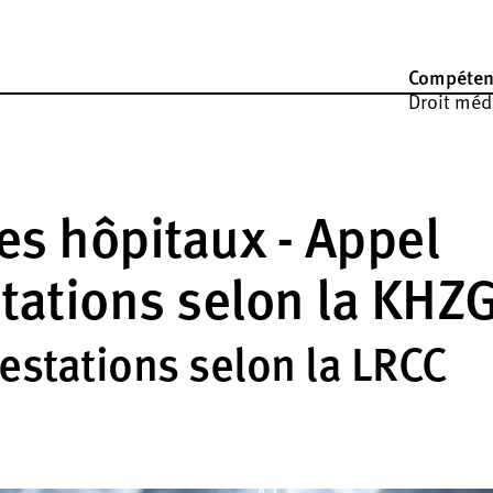
Compéten
Droit médi
es hôpitaux - Appel
stations selon la KHZ
restations selon la LRCC