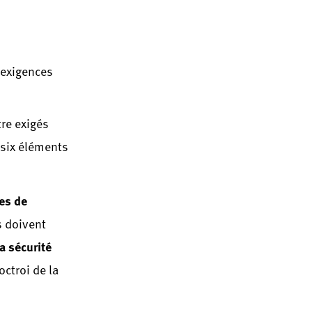
 exigences
tre exigés
six éléments
res de
s doivent
la sécurité
octroi de la