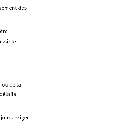
rsement des
être
ssible.
 ou de la
détails
jours exiger