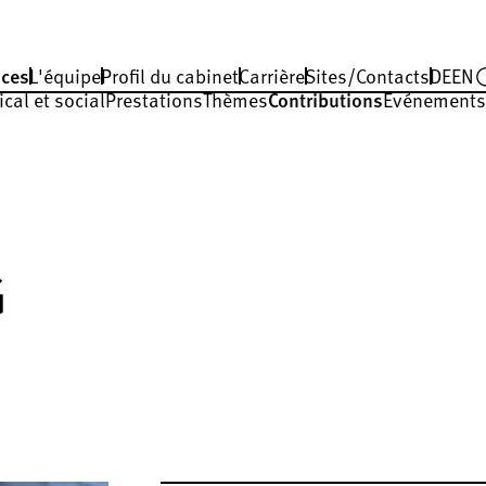
ces
L'équipe
Profil du cabinet
Carrière
Sites/Contacts
DE
EN
cal et social
Prestations
Thèmes
Contributions
Événements
G