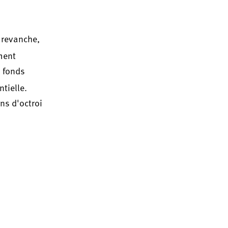
 revanche,
ment
s fonds
tielle.
ons d'octroi