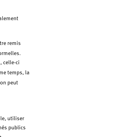
galement
être remis
formelles.
 celle-ci
ême temps, la
tion peut
e, utiliser
hés publics