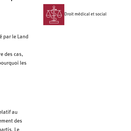
Droit médical et social
é par le Land
re des cas,
pourquoi les
latif au
sement des
artis. Le