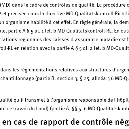
l (MD) dans le cadre de contrôles de qualité. La procédure 
V et précisée dans la directive MD-Qualitätskontroll-Richtl
 organisme habilité à cet effet. En règle générale, la de
e, partie A § 5 al. 1 let. b MD-Qualitätskontroll-RL. En out
sociations régionales des caisses d'assurance maladie est h
ll-RL en relation avec la partie A § 5 al. 2 let. b MD-Quali
 dans les réglementations relatives aux structures d'urge
échantillonnage (partie B, section 3, § 25, alinéa 3 6 MD-Q
ualité qu'il transmet à l'organisme responsable de l'hôpit
 de travail du Land) (partie A, §§ 5, 6 MD-Qualitätskontr
l en cas de rapport de contrôle nég