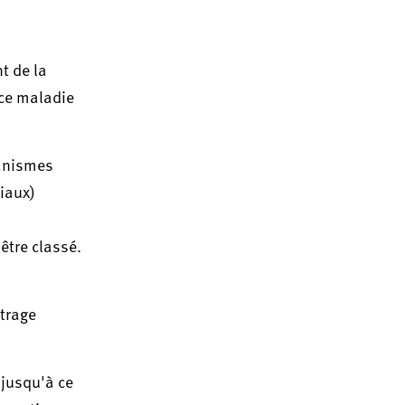
t de la
nce maladie
ganismes
ciaux)
être classé.
itrage
 jusqu'à ce