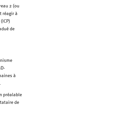
veau 2 (ou
t réagir à
 (ICP)
radué de
ganisme
MD-
emaines à
.
on préalable
tataire de