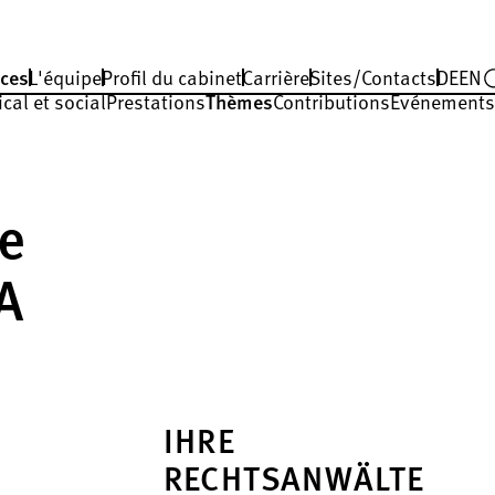
ces
L'équipe
Profil du cabinet
Carrière
Sites/Contacts
DE
EN
cal et social
Prestations
Thèmes
Contributions
Événements
me
A
IHRE
RECHTSANWÄLTE