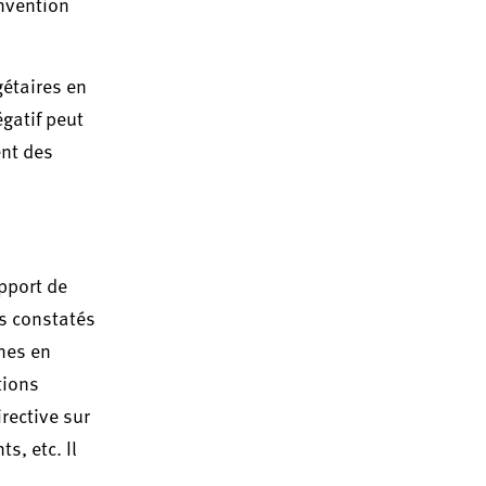
onvention
gétaires en
gatif peut
ent des
apport de
ts constatés
unes en
tions
irective sur
s, etc. Il