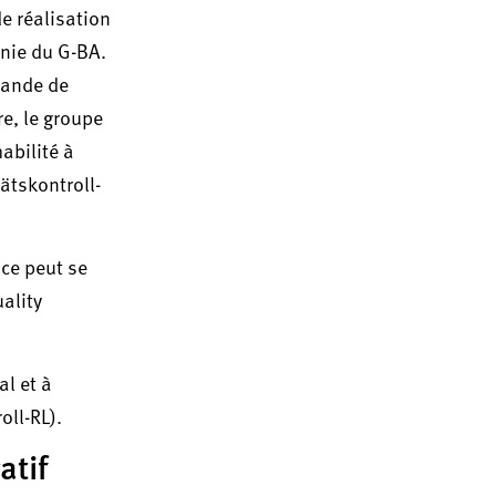
de réalisation
inie du G-BA.
mande de
re, le groupe
abilité à
tätskontroll-
nce peut se
uality
al et à
oll-RL).
atif