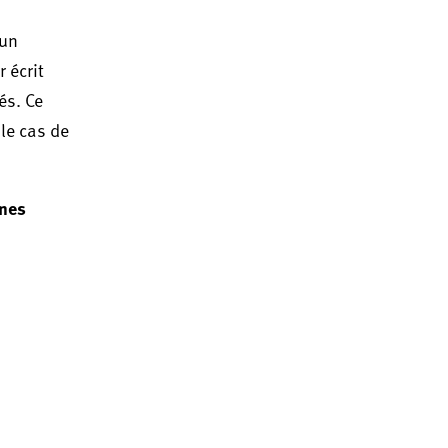
'un
 écrit
és. Ce
le cas de
unes