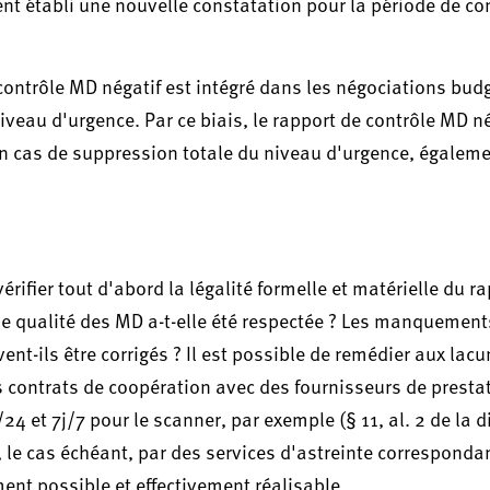
ient établi une nouvelle constatation pour la période de c
 contrôle MD négatif est intégré dans les négociations bud
veau d'urgence. Par ce biais, le rapport de contrôle MD né
n cas de suppression totale du niveau d'urgence, égalem
ifier tout d'abord la légalité formelle et matérielle du r
e de qualité des MD a-t-elle été respectée ? Les manquemen
ent-ils être corrigés ? Il est possible de remédier aux lac
contrats de coopération avec des fournisseurs de presta
4 et 7j/7 pour le scanner, par exemple (§ 11, al. 2 de la d
 le cas échéant, par des services d'astreinte correspondant
ement possible et effectivement réalisable.