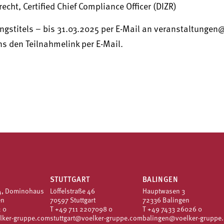
cht, Certified Chief Compliance Officer (DIZR)
gstitels – bis 31.03.2025 per E-Mail an veranstaltungen
s den Teilnahmelink per E-Mail.
STUTTGART
BALINGEN
4, Dominohaus
Löffelstraße 46
Hauptwasen 3
en
70597 Stuttgart
72336 Balingen
 0
T
+49 711 2207098 0
T
+49 7433 26026 0
lker-gruppe.com
stuttgart@voelker-gruppe.com
balingen@voelker-gruppe