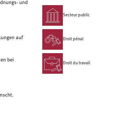
Ordnungs- und
Secteur public
kungen auf
Droit pénal
en bei
Droit du travail
ünscht.