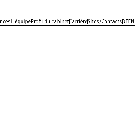
nces
L'équipe
Profil du cabinet
Carrière
Sites/Contacts
DE
EN