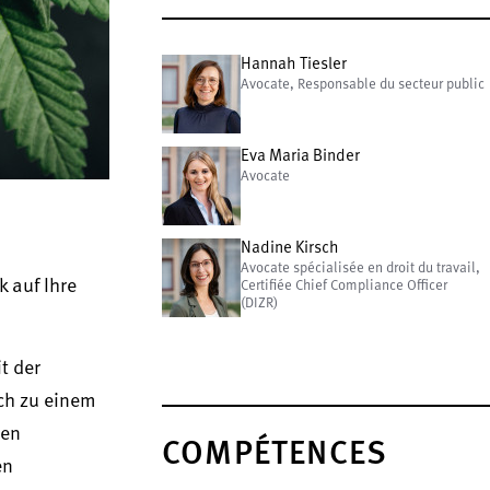
Hannah Tiesler
Avocate, Responsable du secteur public
Eva Maria Binder
Avocate
Nadine Kirsch
Avocate spécialisée en droit du travail,
 auf Ihre
Certifiée Chief Compliance Officer
(DIZR)
t der
ch zu einem
den
COMPÉTENCES
en