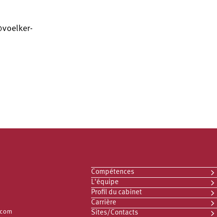
@voelker-
Compétences
L'équipe
Profil du cabinet
Carrière
.com
Sites/Contacts