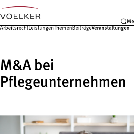
Me
Arbeitsrecht
Leistungen
Themen
Beiträge
Veranstaltungen
M&A bei
Pflegeunternehmen