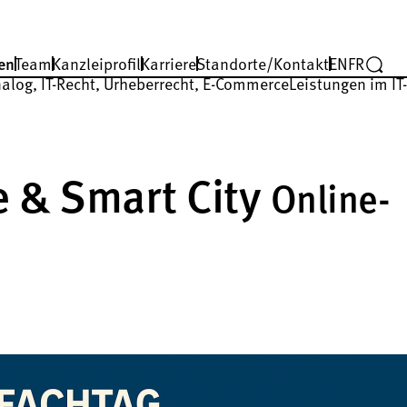
en
Team
Kanzleiprofil
Karriere
Standorte/Kontakt
EN
FR
nalog, IT-Recht, Urheberrecht, E-Commerce
Leistungen im IT
e & Smart City
Online-