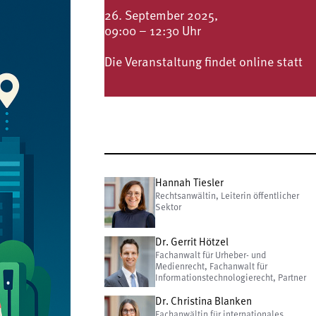
26. September 2025,
09:00 – 12:30 Uhr
Die Veranstaltung findet online statt
Hannah Tiesler
Rechtsanwältin, Leiterin öffentlicher
Sektor
Dr. Gerrit Hötzel
Fachanwalt für Urheber- und
Medienrecht, Fachanwalt für
Informationstechnologierecht, Partner
Dr. Christina Blanken
Fachanwältin für internationales